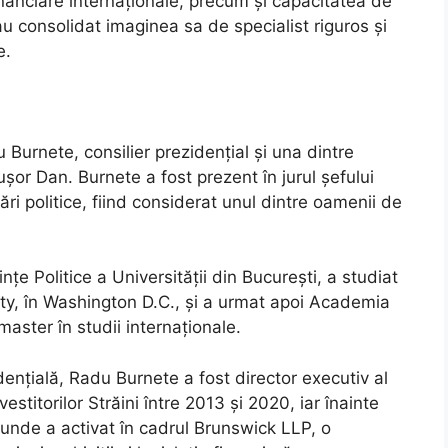
financiare internaționale, precum și capacitatea de
 consolidat imaginea sa de specialist riguros și
e.
Burnete, consilier prezidențial și una dintre
or Dan. Burnete a fost prezent în jurul șefului
ări politice, fiind considerat unul dintre oamenii de
țe Politice a Universității din București, a studiat
ty, în Washington D.C., și a urmat apoi Academia
aster în studii internaționale.
dențială, Radu Burnete a fost director executiv al
vestitorilor Străini între 2013 și 2020, iar înainte
 unde a activat în cadrul Brunswick LLP, o