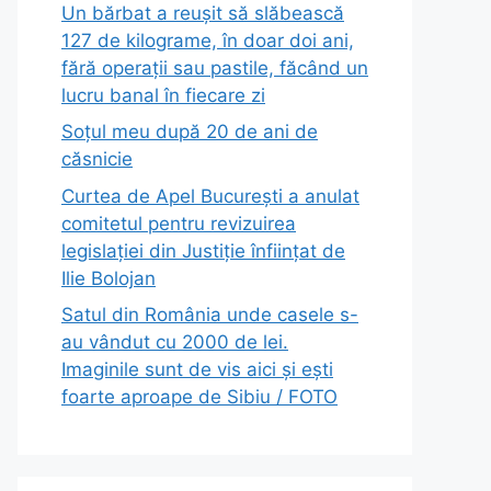
Un bărbat a reușit să slăbească
127 de kilograme, în doar doi ani,
fără operații sau pastile, făcând un
lucru banal în fiecare zi
Soțul meu după 20 de ani de
căsnicie
Curtea de Apel București a anulat
comitetul pentru revizuirea
legislației din Justiție înființat de
Ilie Bolojan
Satul din România unde casele s-
au vândut cu 2000 de lei.
Imaginile sunt de vis aici și ești
foarte aproape de Sibiu / FOTO