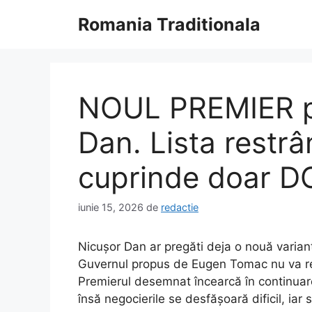
Sari
Romania Traditionala
la
conținut
NOUL PREMIER pr
Dan. Lista restrâ
cuprinde doar 
iunie 15, 2026
de
redactie
Nicușor Dan ar pregăti deja o nouă variant
Guvernul propus de Eugen Tomac nu va reu
Premierul desemnat încearcă în continuare
însă negocierile se desfășoară dificil, iar 