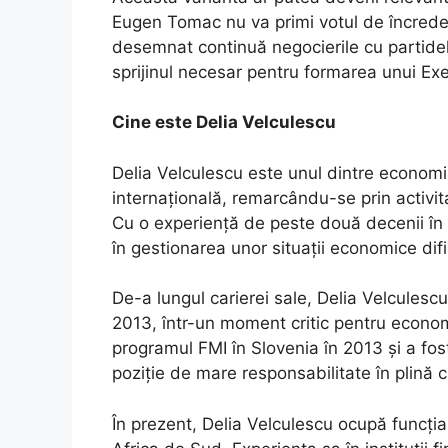
Eugen Tomac nu va primi votul de încreder
desemnat continuă negocierile cu partidel
sprijinul necesar pentru formarea unui Exe
Cine este Delia Velculescu
Delia Velculescu este unul dintre economiș
internațională, remarcându-se prin activit
Cu o experiență de peste două decenii în 
în gestionarea unor situații economice difici
De-a lungul carierei sale, Delia Velcules
2013, într-un moment critic pentru econom
programul FMI în Slovenia în 2013 și a fos
poziție de mare responsabilitate în plină 
În prezent, Delia Velculescu ocupă funcția 