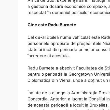
Africa de Sud. Experiența sa în instituții 
a gestiona dosare economice complexe, au
respectat în domeniul politicilor economic
Cine este Radu Burnete
Cel de-al doilea nume vehiculat este Radu 
persoanele apropiate de președintele Nicuș
statului încă din perioada primelor consult
încredere ai acestuia.
Radu Burnete a absolvit Facultatea de Știin
pentru o perioadă la Georgetown Universi
Diplomatică din Viena, unde a obținut un m
Înainte de a ajunge la Administrația Prezi
Concordia. Anterior, a lucrat la Consiliul In
de această perioadă a locuit la Bruxelles,