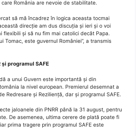
 care România are nevoie de stabilitate.
ercat să mă încadrez în logica aceasta tocmai
eastă direcție am dus discuția și ieri și o voi
 flexibili și să nu fim mai catolici decât Papa.
ui Tomac, este guvernul României”, a transmis
 și programul SAFE
dă a unui Guvern este importantă și din
omânia la nivel european. Premierul desemnat a
de Redresare și Reziliență, dar și programul SAFE.
pecte jaloanele din PNRR până la 31 august, pentru
nte. De asemenea, ultima cerere de plată poate fi
 iar prima tragere prin programul SAFE este