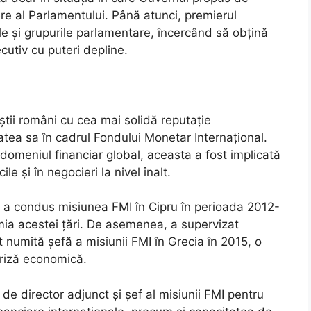
e al Parlamentului. Până atunci, premierul
e și grupurile parlamentare, încercând să obțină
cutiv cu puteri depline.
tii români cu cea mai solidă reputație
atea sa în cadrul Fondului Monetar Internațional.
domeniul financiar global, aceasta a fost implicată
le și în negocieri la nivel înalt.
cu a condus misiunea FMI în Cipru în perioada 2012-
ia acestei țări. De asemenea, a supervizat
t numită șefă a misiunii FMI în Grecia în 2015, o
criză economică.
de director adjunct și șef al misiunii FMI pentru