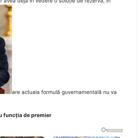
 avea deja în vedere o soluție de rezervă, în
are actuala formulă guvernamentală nu va
u funcția de premier