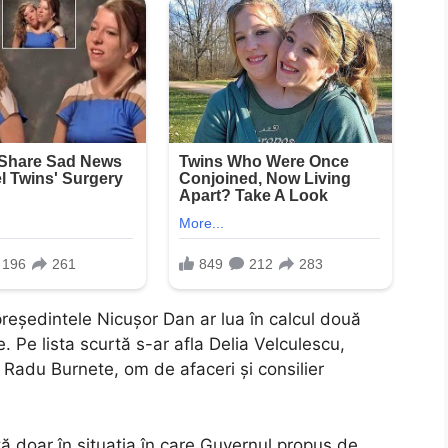
 președintele Nicușor Dan ar lua în calcul două
Pe lista scurtă s-ar afla Delia Velculescu,
 Radu Burnete, om de afaceri și consilier
ă doar în situația în care Guvernul propus de