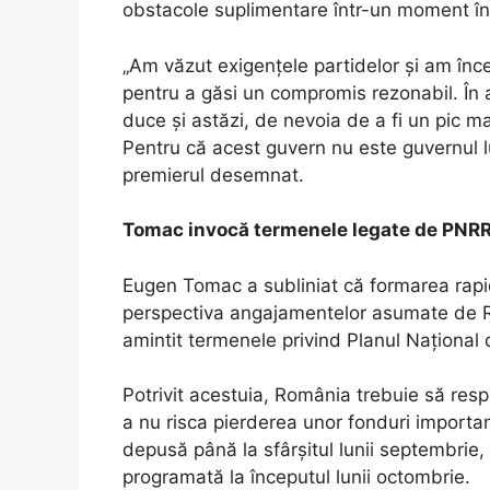
obstacole suplimentare într-un moment în
„Am văzut exigențele partidelor și am înc
pentru a găsi un compromis rezonabil. În ac
duce și astăzi, de nevoia de a fi un pic mai
Pentru că acest guvern nu este guvernul l
premierul desemnat.
Tomac invocă termenele legate de PNRR
Eugen Tomac a subliniat că formarea rapi
perspectiva angajamentelor asumate de R
amintit termenele privind Planul Național 
Potrivit acestuia, România trebuie să res
a nu risca pierderea unor fonduri importa
depusă până la sfârșitul lunii septembrie,
programată la începutul lunii octombrie.