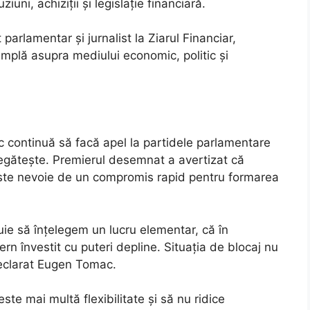
uni, achiziții și legislație financiară.
arlamentar și jurnalist la Ziarul Financiar,
amplă asupra mediului economic, politic și
c continuă să facă apel la partidele parlamentare
regătește. Premierul desemnat a avertizat că
 este nevoie de un compromis rapid pentru formarea
buie să înțelegem un lucru elementar, că în
 învestit cu puteri depline. Situația de blocaj nu
declarat Eugen Tomac.
este mai multă flexibilitate și să nu ridice