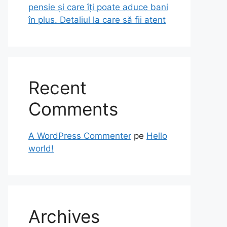
pensie și care îți poate aduce bani
în plus. Detaliul la care să fii atent
Recent
Comments
A WordPress Commenter
pe
Hello
world!
Archives