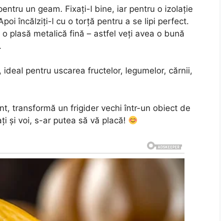
entru un geam. Fixați-l bine, iar pentru o izolație
oi încălziți-l cu o torță pentru a se lipi perfect.
u o plasă metalică fină – astfel veți avea o bună
.
, ideal pentru uscarea fructelor, legumelor, cărnii,
nt, transformă un frigider vechi într-un obiect de
ți și voi, s-ar putea să vă placă!