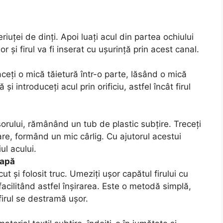
periuței de dinți. Apoi luați acul din partea ochiului
r și firul va fi inserat cu ușurință prin acest canal.
faceți o mică tăietură într-o parte, lăsând o mică
 și introduceți acul prin orificiu, astfel încât firul
orului, rămânând un tub de plastic subțire. Treceți
tare, formând un mic cârlig. Cu ajutorul acestui
iul acului.
 apă
t și folosit truc. Umeziți ușor capătul firului cu
facilitând astfel înșirarea. Este o metodă simplă,
firul se destramă ușor.