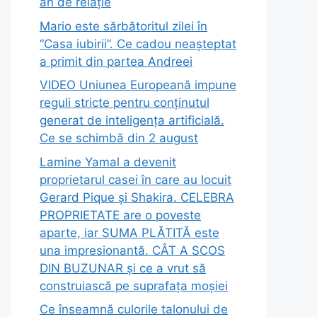
an de relație
Mario este sărbătoritul zilei în
“Casa iubirii”. Ce cadou neașteptat
a primit din partea Andreei
VIDEO Uniunea Europeană impune
reguli stricte pentru conținutul
generat de inteligența artificială.
Ce se schimbă din 2 august
Lamine Yamal a devenit
proprietarul casei în care au locuit
Gerard Pique și Shakira. CELEBRA
PROPRIETATE are o poveste
aparte, iar SUMA PLĂTITĂ este
una impresionantă. CÂT A SCOS
DIN BUZUNAR și ce a vrut să
construiască pe suprafața moșiei
Ce înseamnă culorile talonului de