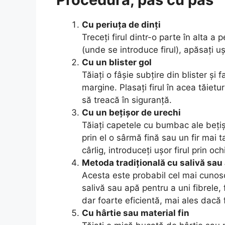
Cu periuța de dinți
Treceți firul dintr-o parte în alta a 
(unde se introduce firul), apăsați ușo
Cu un blister gol
Tăiați o fâșie subțire din blister și 
margine. Plasați firul în acea tăietură
să treacă în siguranță.
Cu un bețișor de urechi
Tăiați capetele cu bumbac ale bețiș
prin el o sârmă fină sau un fir mai 
cârlig, introduceți ușor firul prin och
Metoda tradițională cu salivă sau
Acesta este probabil cel mai cunoscu
salivă sau apă pentru a uni fibrele, 
dar foarte eficientă, mai ales dacă 
Cu hârtie sau material fin