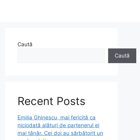
Caută
Caută
Recent Posts
Emilia Ghinescu, mai fericită ca
niciodată alături de partenerul ei
mai tânăr. Cei doi au sărbătorit un