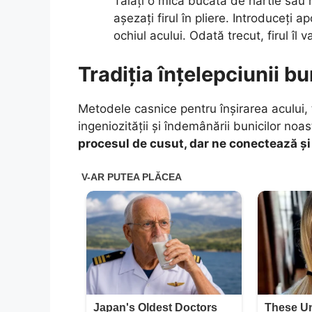
Tăiați o mică bucată de hârtie sau ma
așezați firul în pliere. Introduceți ap
ochiul acului. Odată trecut, firul îl 
Tradiția înțelepciunii bu
Metodele casnice pentru înșirarea acului,
ingeniozității și îndemânării bunicilor noa
procesul de cusut, dar ne conectează și 