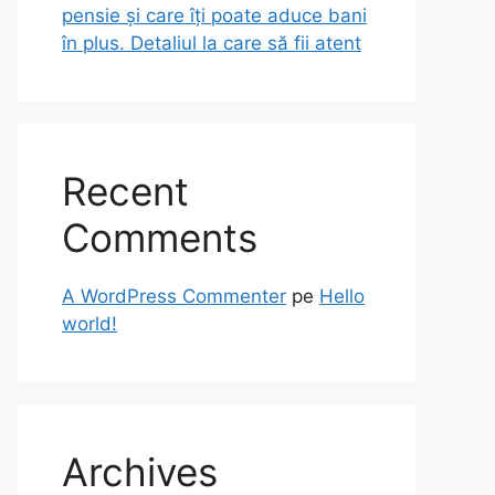
pensie și care îți poate aduce bani
în plus. Detaliul la care să fii atent
Recent
Comments
A WordPress Commenter
pe
Hello
world!
Archives