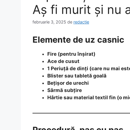
Aș fi murit și nu 
februarie 3, 2025
de
redactie
Elemente de uz casnic
Fire (pentru înșirat)
Ace de cusut
1 Periuță de dinți (care nu mai est
Blister sau tabletă goală
Bețișor de urechi
Sârmă subțire
Hârtie sau material textil fin (o m
Procedură, pas cu pas