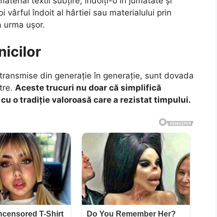
terial textil subțire, îndoiți-o în jumătate și
oi vârful îndoit al hârtiei sau materialului prin
va urma ușor.
nicilor
 transmise din generație în generație, sunt dovada
stre.
Aceste trucuri nu doar că simplifică
cu o tradiție valoroasă care a rezistat timpului.