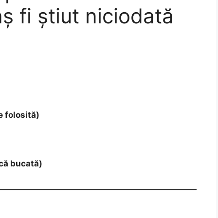
aș fi știut niciodată
e folosită)
ică bucată)