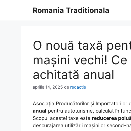
Sari
Romania Traditionala
la
conținut
O nouă taxă pent
mașini vechi! Ce
achitată anual
aprilie 14, 2025
de
redactie
Asociația Producătorilor și Importatorilor
anual
pentru autoturisme, calculat în func
Scopul acestei taxe este
reducerea poluă
descurajarea utilizării mașinilor second-h