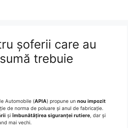
ru șoferii care au
 sumă trebuie
 de Automobile (
APIA
) propune un
nou impozit
ție de norma de poluare și anul de fabricație.
rii
și
îmbunătățirea siguranței rutiere
, dar și
and mai vechi.