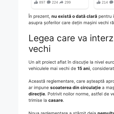
În prezent,
nu există o dată clară
pentru i
asupra șoferilor care dețin mașini vechi 
Legea care va interz
vechi
Un alt proiect aflat în discuție la nivel e
vehiculele mai vechi de
15 ani
, considera
Această reglementare, care așteaptă apro
ar impune
scoaterea din circulație
a mași
direcție
. Potrivit noilor norme, astfel de 
trimise la
casare
.
Noua reglementare a stârnit deja
nemulțu