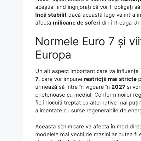
aceștia fiind îngrijorați că vor fi obligați
încă stabilit
dacă această lege va intra în
afecta
milioane de șoferi
din întreaga Un
Normele Euro 7 și vii
Europa
Un alt aspect important care va influenț
7
, care vor impune
restricții mai stricte
p
urmează să intre în vigoare în
2027
și vor
prietenoase cu mediul. Conform noilor re
fie înlocuiți treptat cu alternative mai pu
alimentate cu surse regenerabile de energ
Această schimbare va afecta în mod dire
modelele mai vechi de mașini ar putea fi e