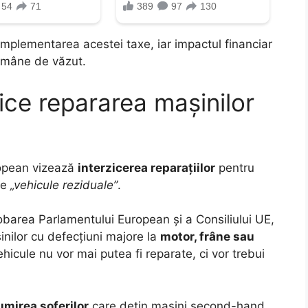
mplementarea acestei taxe, iar impactul financiar
rămâne de văzut.
ice repararea mașinilor
uropean vizează
interzicerea reparațiilor
pentru
te
„vehicule reziduale”
.
barea Parlamentului European și a Consiliului UE,
nilor cu defecțiuni majore la
motor, frâne sau
vehicule nu vor mai putea fi reparate, ci vor trebui
mirea șoferilor
care dețin mașini second-hand,