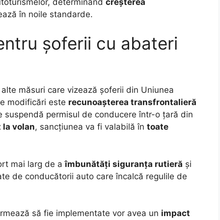
autoturismelor, determinând
creșterea
ează în noile standarde.
entru șoferii cu abateri
alte măsuri care vizează șoferii din Uniunea
e modificări este
recunoașterea transfrontalieră
 se suspendă permisul de conducere într-o țară din
 la volan
, sancțiunea va fi valabilă în
toate
ort mai larg de a
îmbunătăți siguranța rutieră
și
e de conducătorii auto care încalcă regulile de
e urmează să fie implementate vor avea un
impact