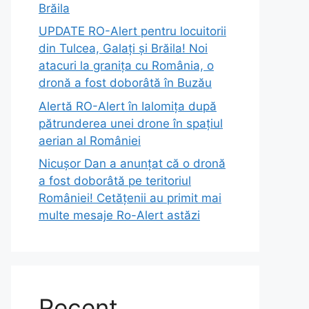
Brăila
UPDATE RO-Alert pentru locuitorii
din Tulcea, Galați și Brăila! Noi
atacuri la granița cu România, o
dronă a fost doborâtă în Buzău
Alertă RO-Alert în Ialomița după
pătrunderea unei drone în spațiul
aerian al României
Nicușor Dan a anunțat că o dronă
a fost doborâtă pe teritoriul
României! Cetățenii au primit mai
multe mesaje Ro-Alert astăzi
Recent