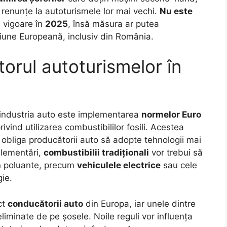
 să renunțe la autoturismele lor mai vechi.
Nu este
 vigoare în
2025
, însă măsura ar putea
iune Europeană, inclusiv din România.
torul autoturismelor în
a industria auto este implementarea
normelor Euro
rivind utilizarea combustibililor fosili. Acestea
 obliga producătorii auto să adopte tehnologii mai
glementări,
combustibilii tradiționali
vor trebui să
țin poluante, precum
vehiculele electrice
sau cele
ie.
ct
conducătorii auto
din Europa, iar unele dintre
liminate de pe șosele. Noile reguli vor influența