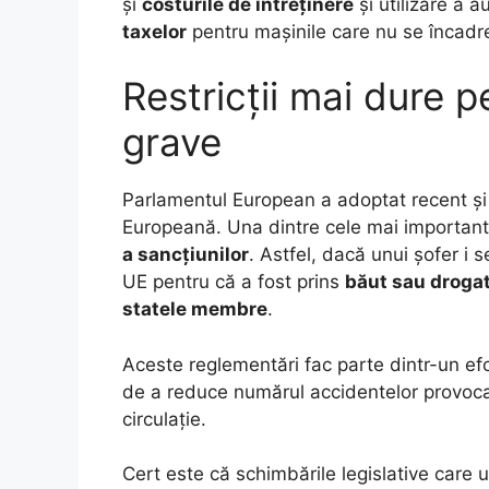
și
costurile de întreținere
și utilizare a 
taxelor
pentru mașinile care nu se încadr
Restricții mai dure p
grave
Parlamentul European a adoptat recent și 
Europeană. Una dintre cele mai important
a sancțiunilor
. Astfel, dacă unui șofer i
UE pentru că a fost prins
băut sau drogat
statele membre
.
Aceste reglementări fac parte dintr-un ef
de a reduce numărul accidentelor provocat
circulație.
Cert este că schimbările legislative car