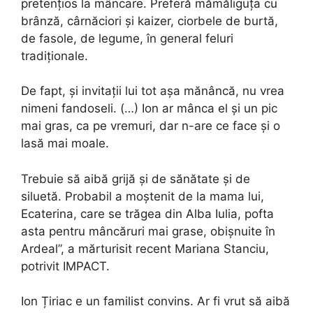
pretenţios la mâncare. Preferă mămăliguţa cu
brânză, cârnăciori şi kaizer, ciorbele de burtă,
de fasole, de legume, în general feluri
tradiţionale.
De fapt, şi invitaţii lui tot aşa mănâncă, nu vrea
nimeni fandoseli. (…) Ion ar mânca el şi un pic
mai gras, ca pe vremuri, dar n-are ce face şi o
lasă mai moale.
Trebuie să aibă grijă şi de sănătate şi de
siluetă. Probabil a moştenit de la mama lui,
Ecaterina, care se trăgea din Alba Iulia, pofta
asta pentru mâncăruri mai grase, obişnuite în
Ardeal”, a mărturisit recent Mariana Stanciu,
potrivit IMPACT.
Ion Țiriac e un familist convins. Ar fi vrut să aibă