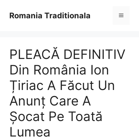
Sari
la
Romania Traditionala
Meniu
conținut
PLEACĂ DEFINITIV
Din România Ion
Țiriac A Făcut Un
Anunț Care A
Șocat Pe Toată
Lumea