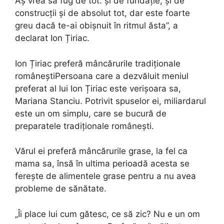
Aș vrea să fug de tot: și de fundație, și de
construcții și de absolut tot, dar este foarte
greu dacă te-ai obișnuit în ritmul ăsta”, a
declarat Ion Țiriac.
Ion Țiriac preferă mâncărurile tradiționale
româneștiPersoana care a dezvăluit meniul
preferat al lui Ion Țiriac este verișoara sa,
Mariana Stanciu. Potrivit spuselor ei, miliardarul
este un om simplu, care se bucură de
preparatele tradiționale românești.
Vărul ei preferă mâncărurile grase, la fel ca
mama sa, însă în ultima perioadă acesta se
ferește de alimentele grase pentru a nu avea
probleme de sănătate.
„Îi place lui cum gătesc, ce să zic? Nu e un om