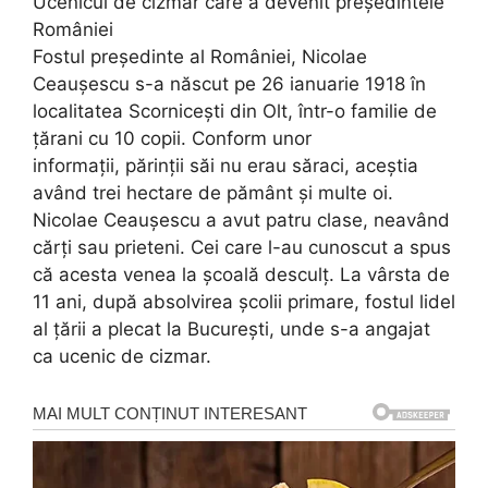
Ucenicul de cizmar care a devenit președintele
României
Fostul președinte al României, Nicolae
Ceaușescu s-a născut pe 26 ianuarie 1918 în
localitatea Scornicești din Olt, într-o familie de
țărani cu 10 copii. Conform unor
informații, părinții săi nu erau săraci, aceștia
având trei hectare de pământ și multe oi.
Nicolae Ceaușescu a avut patru clase, neavând
cărți sau prieteni. Cei care l-au cunoscut a spus
că acesta venea la școală desculț. La vârsta de
11 ani, după absolvirea școlii primare, fostul lidel
al țării a plecat la București, unde s-a angajat
ca ucenic de cizmar.