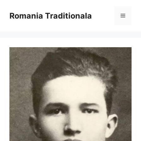
Sari
la
Romania Traditionala
Meniu
conținut