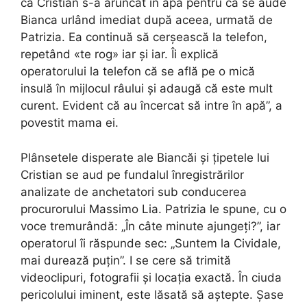
că Cristian s-a aruncat în apă pentru că se aude
Bianca urlând imediat după aceea, urmată de
Patrizia. Ea continuă să cerșească la telefon,
repetând «te rog» iar și iar. Îi explică
operatorului la telefon că se află pe o mică
insulă în mijlocul râului și adaugă că este mult
curent. Evident că au încercat să intre în apă”, a
povestit mama ei.
Plânsetele disperate ale Biancăi și țipetele lui
Cristian se aud pe fundalul înregistrărilor
analizate de anchetatori sub conducerea
procurorului Massimo Lia. Patrizia le spune, cu o
voce tremurândă: „În câte minute ajungeți?”, iar
operatorul îi răspunde sec: „Suntem la Cividale,
mai durează puțin”. I se cere să trimită
videoclipuri, fotografii și locația exactă. În ciuda
pericolului iminent, este lăsată să aștepte. Șase