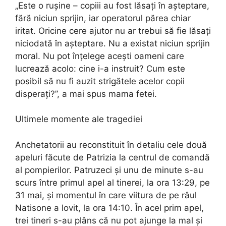
„Este o rușine – copiii au fost lăsați în așteptare,
fără niciun sprijin, iar operatorul părea chiar
iritat. Oricine cere ajutor nu ar trebui să fie lăsați
niciodată în așteptare. Nu a existat niciun sprijin
moral. Nu pot înțelege acești oameni care
lucrează acolo: cine i-a instruit? Cum este
posibil să nu fi auzit strigătele acelor copii
disperați?”, a mai spus mama fetei.
Ultimele momente ale tragediei
Anchetatorii au reconstituit în detaliu cele două
apeluri făcute de Patrizia la centrul de comandă
al pompierilor. Patruzeci și unu de minute s-au
scurs între primul apel al tinerei, la ora 13:29, pe
31 mai, și momentul în care viitura de pe râul
Natisone a lovit, la ora 14:10. În acel prim apel,
trei tineri s-au plâns că nu pot ajunge la mal și