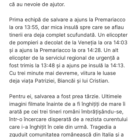
că au nevoie de ajutor.
Prima echipă de salvare a ajuns la Premariacco
la ora 13:55, dar mica insulă spre care se aflau
tinerii era deja complet scufundată. Un elicopter
de pompieri a decolat de la Veneția la ora 14:03
și a ajuns la Premariacco la ora 14:28. Un alt
elicopter de la serviciul regional de urgență a
fost trimis la 13:48 și a ajuns pe insulă la 14:13.
Cu trei minute mai devreme, viitura le luase
deja viața Patriziei, Biancăi și lui Cristian.
Pentru ei, salvarea a fost prea târzie. Ultimele
imagini filmate înainte de a fi înghițiți de mare îi
arată pe cei trei tineri români îmbrățișându-se,
într-o încercare disperată de a rezista curentului
care i-a înghițit în cele din urmă. Tragedia a
zguduit comunitatea românească din Italia și a