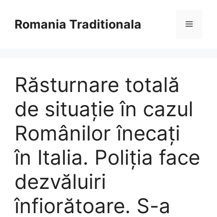
Sari
la
Romania Traditionala
Meniu
conținut
Răsturnare totală
de situație în cazul
Românilor înecați
în Italia. Poliția face
dezvăluiri
înfiorătoare. S-a