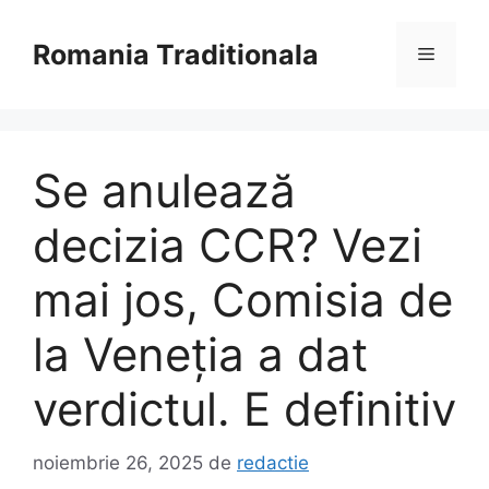
Sari
la
Romania Traditionala
Meniu
conținut
Se anulează
decizia CCR? Vezi
mai jos, Comisia de
la Veneția a dat
verdictul. E definitiv
noiembrie 26, 2025
de
redactie