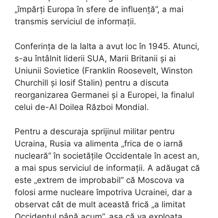
„împărți Europa în sfere de influență”, a mai
transmis serviciul de informații.
Conferința de la Ialta a avut loc în 1945. Atunci,
s-au întâlnit liderii SUA, Marii Britanii și ai
Uniunii Sovietice (Franklin Roosevelt, Winston
Churchill și Iosif Stalin) pentru a discuta
reorganizarea Germanei și a Europei, la finalul
celui de-Al Doilea Război Mondial.
Pentru a descuraja sprijinul militar pentru
Ucraina, Rusia va alimenta „frica de o iarnă
nucleară” în societățile Occidentale în acest an,
a mai spus serviciul de informații. A adăugat că
este „extrem de improbabil” că Moscova va
folosi arme nucleare împotriva Ucrainei, dar a
observat cât de mult această frică „a limitat
Occidentul până acum”, așa că va exploata