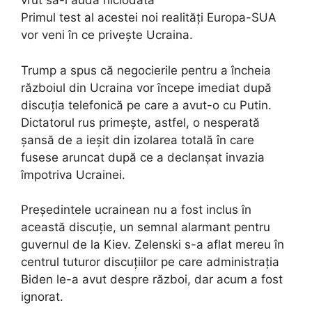
vrut să-l audă niciodată
Primul test al acestei noi realități Europa-SUA
vor veni în ce privește Ucraina.
Trump a spus că negocierile pentru a încheia
războiul din Ucraina vor începe imediat după
discuția telefonică pe care a avut-o cu Putin.
Dictatorul rus primește, astfel, o nesperată
șansă de a ieșit din izolarea totală în care
fusese aruncat după ce a declanșat invazia
împotriva Ucrainei.
Președintele ucrainean nu a fost inclus în
această discuție, un semnal alarmant pentru
guvernul de la Kiev. Zelenski s-a aflat mereu în
centrul tuturor discuțiilor pe care administrația
Biden le-a avut despre război, dar acum a fost
ignorat.