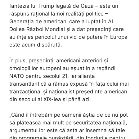
fantezia lui Trump legată de Gaza – este un
răspuns rațional la noi realități politice –
Generația de americani care a luptat în Al
Doilea Război Mondial și a dat președinți care
au înțeles pericolul unui vid de putere în Europa
este acum dispărută.
În plus, președinții americani anteriori și
omologii lor europeni au eșuat în a regândi
NATO pentru secolul 21, iar alianța
transantlantică a rămas expusă în fața celui mai
tranzacțional și naționalist președinte american
din secolul al XIX-lea și până azi.
„Când îi întrebăm pe oamenii ăștia de ce nu pot
să plătească mai mult pe securitatea națională,
argumentul lor este că asta ar însemna să taie
din programele bunăstării, din fondurile pentru