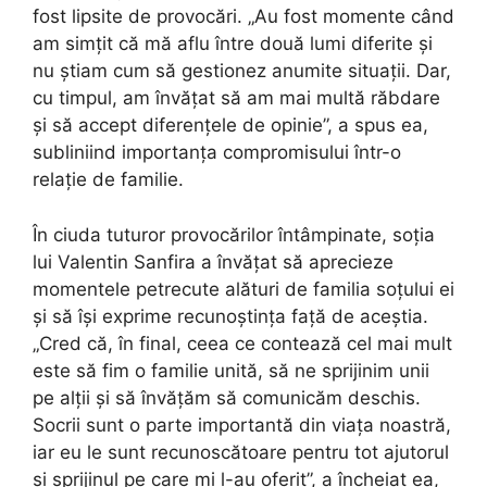
fost lipsite de provocări. „Au fost momente când
am simțit că mă aflu între două lumi diferite și
nu știam cum să gestionez anumite situații. Dar,
cu timpul, am învățat să am mai multă răbdare
și să accept diferențele de opinie”, a spus ea,
subliniind importanța compromisului într-o
relație de familie.
În ciuda tuturor provocărilor întâmpinate, soția
lui Valentin Sanfira a învățat să aprecieze
momentele petrecute alături de familia soțului ei
și să își exprime recunoștința față de aceștia.
„Cred că, în final, ceea ce contează cel mai mult
este să fim o familie unită, să ne sprijinim unii
pe alții și să învățăm să comunicăm deschis.
Socrii sunt o parte importantă din viața noastră,
iar eu le sunt recunoscătoare pentru tot ajutorul
și sprijinul pe care mi l-au oferit”, a încheiat ea,