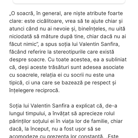
„O soacră, în general, are niște atribute foarte
clare: este cicălitoare, vrea să te ajute chiar și
atunci când nu ai nevoie și, bineînțeles, nu uită
niciodată să măture după tine, chiar dacă nu ai
făcut nimic”, a spus soția lui Valentin Sanfira,
făcând referire la stereotipurile care există
despre soacre. Cu toate acestea, ea a subliniat
că, deși aceste trăsături sunt adesea asociate
cu soacrele, relația ei cu socrii nu este una
tipică, ci una care se bazează pe respect și
înțelegere reciprocă.
Soția lui Valentin Sanfira a explicat că, de-a
lungul timpului, a învățat să aprecieze rolul
părinților soțului ei în viața lor de familie, chiar
dacă, la început, nu a fost ușor să se
acomodeze cu prezența lor constantă. „Este