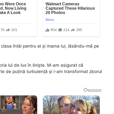
a clasa întâi pentru el și mama lui, lăsându-mă pe
ia lui de lux în liniște. M-am asigurat că
rte de puțină turbulență și i-am transformat zborul