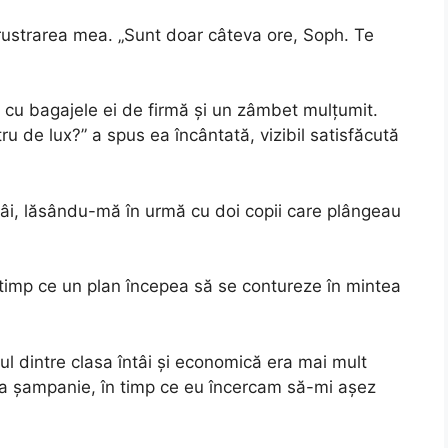
frustrarea mea. „Sunt doar câteva ore, Soph. Te
 cu bagajele ei de firmă și un zâmbet mulțumit.
tru de lux?” a spus ea încântată, vizibil satisfăcută
tâi, lăsându-mă în urmă cu doi copii care plângeau
n timp ce un plan începea să se contureze în mintea
ul dintre clasa întâi și economică era mai mult
ja șampanie, în timp ce eu încercam să-mi așez