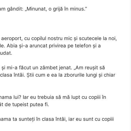
am gândit: „Minunat, o grijă în minus.”
aeroport, cu copilul nostru mic și scutecele la noi,
e. Abia și-a aruncat privirea pe telefon și a
udat.
 și mi-a făcut un zâmbet jenat. „Am reușit să
sa întâi. Știi cum e ea la zborurile lungi și chiar
ama lui? Iar eu trebuia să mă lupt cu copiii în
 de tupeist putea fi.
ama ta sunteți în clasa întâi, iar eu sunt cu copiii