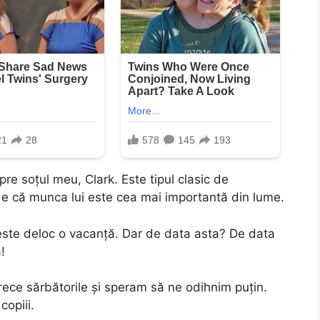
e soțul meu, Clark. Este tipul clasic de
de că munca lui este cea mai importantă din lume.
 este deloc o vacanță. Dar de data asta? De data
!
rece sărbătorile și speram să ne odihnim puțin.
opiii.