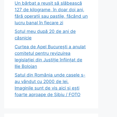
Un bărbat a reușit să slăbească
127 de kilograme, în doar doi ani,
fără operații sau pastile, făcând un
lucru banal în fiecare zi
Soțul meu după 20 de ani de
căsnicie
Curtea de Apel București a anulat
comitetul pentru revizuirea
legislației din Justiție înființat de
Ilie Bolojan
Satul din România unde casele s-
au vândut cu 2000 de lei.
Imaginile sunt de vis aici și ești
foarte aproape de Sibiu / FOTO