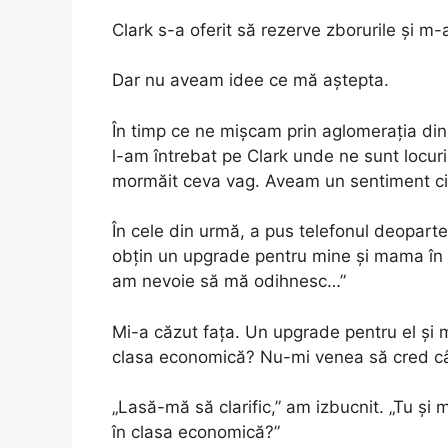
Clark s-a oferit să rezerve zborurile și m-
Dar nu aveam idee ce mă aștepta.
În timp ce ne mișcam prin aglomerația din 
l-am întrebat pe Clark unde ne sunt locuril
mormăit ceva vag. Aveam un sentiment ci
În cele din urmă, a pus telefonul deoparte
obțin un upgrade pentru mine și mama în cla
am nevoie să mă odihnesc…”
Mi-a căzut fața. Un upgrade pentru el și m
clasa economică? Nu-mi venea să cred cât
„Lasă-mă să clarific,” am izbucnit. „Tu și m
în clasa economică?”