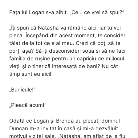
Fața lui Logan s-a albit. „Ce… ce vrei să spui?”
„Îți spun că Natasha va rămâne aici, iar tu vei
pleca. Începând din acest moment, te consider
tăiat de la tot ce e al meu. Crezi că poți să te
porți așa? Să-ți desconsideri soția și să ne faci
familia de rușine pentru un capriciu de mijlocul
vieții și o tinerică interesată de bani? Nu cât
timp sunt eu aici!”
„Bunicule!”
„Pleacă acum!”
Odată ce Logan și Brenda au plecat, domnul
Duncan m-a invitat în casă și mi-a dezvăluit
motivul vizitei sale. „Natasha, am aflat de la fiul