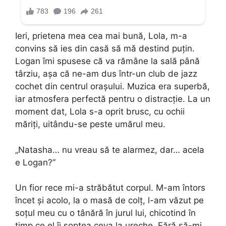
Ieri, prietena mea cea mai bună, Lola, m-a
convins să ies din casă să mă destind puțin.
Logan îmi spusese că va rămâne la sală până
târziu, așa că ne-am dus într-un club de jazz
cochet din centrul orașului. Muzica era superbă,
iar atmosfera perfectă pentru o distracție. La un
moment dat, Lola s-a oprit brusc, cu ochii
măriți, uitându-se peste umărul meu.
„Natasha… nu vreau să te alarmez, dar… acela
e Logan?”
Un fior rece mi-a străbătut corpul. M-am întors
încet și acolo, la o masă de colț, l-am văzut pe
soțul meu cu o tânără în jurul lui, chicotind în
timp ce el îi șoptea ceva la ureche. Fără să-mi