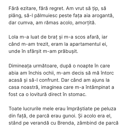
Fără ezitare, fără regret. Am vrut să țip, să
plâng, să-l pălmuiesc peste fața aia arogantă,
dar cumva, am rămas acolo, amorțită.
Lola m-a luat de braț și m-a scos afară, iar
când m-am trezit, eram la apartamentul ei,
unde în sfârșit m-am prăbușit.
Dimineața următoare, după o noapte în care
abia am închis ochii, m-am decis să mă întorc
acasă și să-l confrunt. Dar când am ajuns la
casa noastră, imaginea care m-a întâmpinat a
fost ca o lovitură direct în stomac.
Toate lucrurile mele erau împrăștiate pe peluza
din față, de parcă erau gunoi. Și acolo era el,
stând pe verandă cu Brenda, zâmbind de parcă