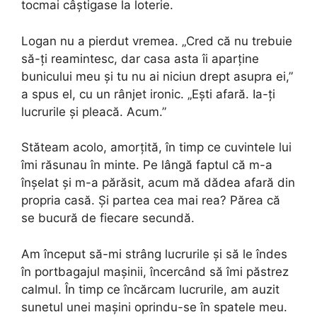
tocmai câștigase la loterie.
Logan nu a pierdut vremea. „Cred că nu trebuie
să-ți reamintesc, dar casa asta îi aparține
bunicului meu și tu nu ai niciun drept asupra ei,”
a spus el, cu un rânjet ironic. „Ești afară. Ia-ți
lucrurile și pleacă. Acum.”
Stăteam acolo, amorțită, în timp ce cuvintele lui
îmi răsunau în minte. Pe lângă faptul că m-a
înșelat și m-a părăsit, acum mă dădea afară din
propria casă. Și partea cea mai rea? Părea că
se bucură de fiecare secundă.
Am început să-mi strâng lucrurile și să le îndes
în portbagajul mașinii, încercând să îmi păstrez
calmul. În timp ce încărcam lucrurile, am auzit
sunetul unei mașini oprindu-se în spatele meu.