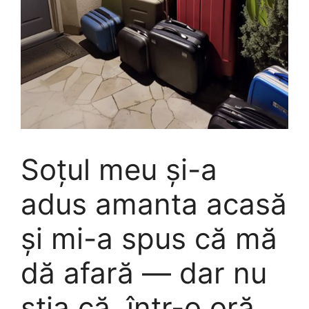
Soțul meu și-a
adus amanta acasă
și mi-a spus că mă
dă afară — dar nu
știa că, într-o oră,