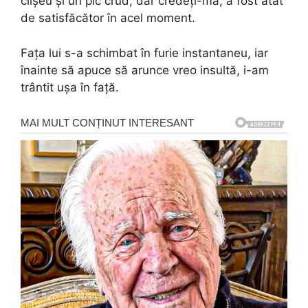
clișeu și un pic crud, dar credeți-mă, a fost atât
de satisfăcător în acel moment.
Fața lui s-a schimbat în furie instantaneu, iar
înainte să apuce să arunce vreo insultă, i-am
trântit ușa în față.