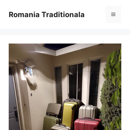
Sari
la
Romania Traditionala
Meniu
conținut