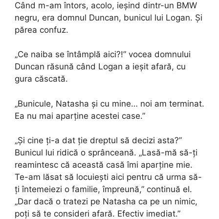
Când m-am întors, acolo, ieșind dintr-un BMW
negru, era domnul Duncan, bunicul lui Logan. Și
părea confuz.
„Ce naiba se întâmplă aici?!” vocea domnului
Duncan răsună când Logan a ieșit afară, cu
gura căscată.
„Bunicule, Natasha și cu mine… noi am terminat.
Ea nu mai aparține acestei case.”
„Și cine ți-a dat ție dreptul să decizi asta?”
Bunicul lui ridică o sprânceană. „Lasă-mă să-ți
reamintesc că această casă îmi aparține mie.
Te-am lăsat să locuiești aici pentru că urma să-
ți întemeiezi o familie, împreună,” continuă el.
„Dar dacă o tratezi pe Natasha ca pe un nimic,
poți să te consideri afară. Efectiv imediat.”