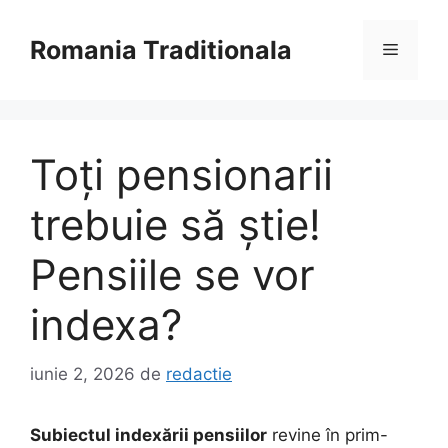
Sari
la
Romania Traditionala
Meniu
conținut
Toți pensionarii
trebuie să știe!
Pensiile se vor
indexa?
iunie 2, 2026
de
redactie
Subiectul indexării pensiilor
revine în prim-