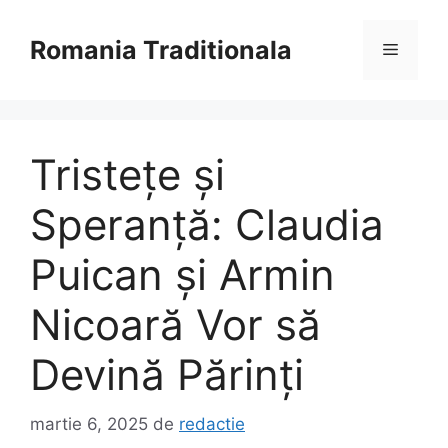
Sari
la
Romania Traditionala
Meniu
conținut
Tristețe și
Speranță: Claudia
Puican și Armin
Nicoară Vor să
Devină Părinți
martie 6, 2025
de
redactie