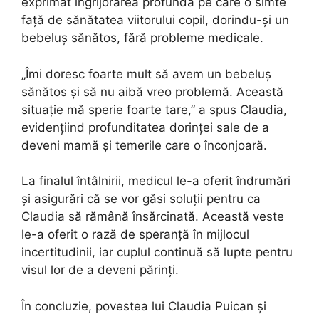
exprimat îngrijorarea profundă pe care o simte
față de sănătatea viitorului copil, dorindu-și un
bebeluș sănătos, fără probleme medicale.
„Îmi doresc foarte mult să avem un bebeluș
sănătos și să nu aibă vreo problemă. Această
situație mă sperie foarte tare,” a spus Claudia,
evidențiind profunditatea dorinței sale de a
deveni mamă și temerile care o înconjoară.
La finalul întâlnirii, medicul le-a oferit îndrumări
și asigurări că se vor găsi soluții pentru ca
Claudia să rămână însărcinată. Această veste
le-a oferit o rază de speranță în mijlocul
incertitudinii, iar cuplul continuă să lupte pentru
visul lor de a deveni părinți.
În concluzie, povestea lui Claudia Puican și