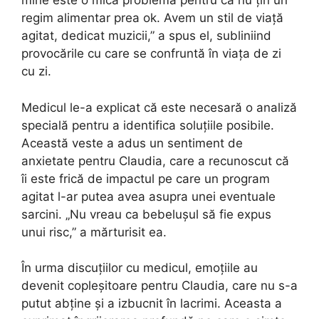
mine este o mică problemă pentru că nu țin un
regim alimentar prea ok. Avem un stil de viață
agitat, dedicat muzicii,” a spus el, subliniind
provocările cu care se confruntă în viața de zi
cu zi.
Medicul le-a explicat că este necesară o analiză
specială pentru a identifica soluțiile posibile.
Această veste a adus un sentiment de
anxietate pentru Claudia, care a recunoscut că
îi este frică de impactul pe care un program
agitat l-ar putea avea asupra unei eventuale
sarcini. „Nu vreau ca bebelușul să fie expus
unui risc,” a mărturisit ea.
În urma discuțiilor cu medicul, emoțiile au
devenit copleșitoare pentru Claudia, care nu s-a
putut abține și a izbucnit în lacrimi. Aceasta a