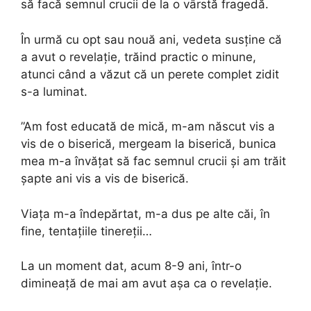
să facă semnul crucii de la o vârstă fragedă.
În urmă cu opt sau nouă ani, vedeta susține că
a avut o revelație, trăind practic o minune,
atunci când a văzut că un perete complet zidit
s-a luminat.
”Am fost educată de mică, m-am născut vis a
vis de o biserică, mergeam la biserică, bunica
mea m-a învățat să fac semnul crucii și am trăit
șapte ani vis a vis de biserică.
Viața m-a îndepărtat, m-a dus pe alte căi, în
fine, tentațiile tinereții…
La un moment dat, acum 8-9 ani, într-o
dimineață de mai am avut așa ca o revelație.