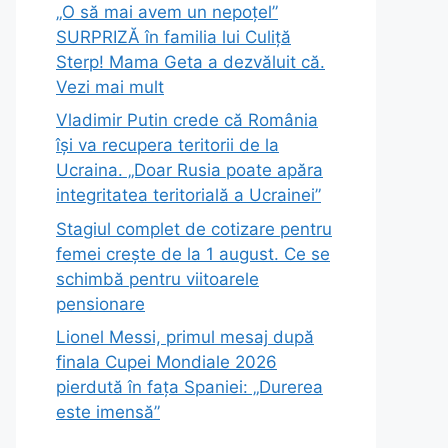
„O să mai avem un nepoțel”
SURPRIZĂ în familia lui Culiță
Sterp! Mama Geta a dezvăluit că.
Vezi mai mult
Vladimir Putin crede că România
își va recupera teritorii de la
Ucraina. „Doar Rusia poate apăra
integritatea teritorială a Ucrainei”
Stagiul complet de cotizare pentru
femei crește de la 1 august. Ce se
schimbă pentru viitoarele
pensionare
Lionel Messi, primul mesaj după
finala Cupei Mondiale 2026
pierdută în fața Spaniei: „Durerea
este imensă”