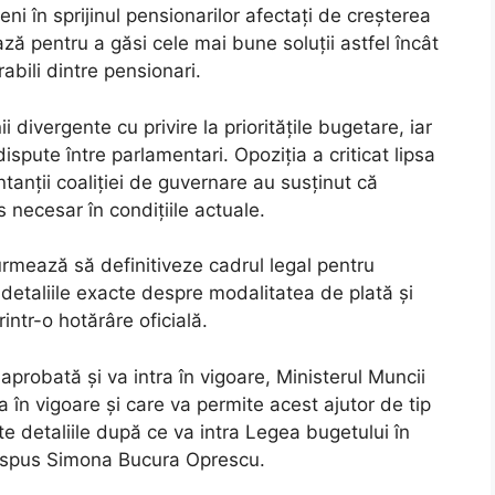
ni în sprijinul pensionarilor afectați de creșterea
ază pentru a găsi cele mai bune soluții astfel încât
abili dintre pensionari.
i divergente cu privire la prioritățile bugetare, iar
spute între parlamentari. Opoziția a criticat lipsa
tanții coaliției de guvernare au susținut că
necesar în condițiile actuale.
urmează să definitiveze cadrul legal pentru
 detaliile exacte despre modalitatea de plată și
printr-o hotărâre oficială.
aprobată și va intra în vigoare, Ministerul Muncii
 în vigoare și care va permite acest ajutor de tip
te detaliile după ce va intra Legea bugetului în
ai spus Simona Bucura Oprescu.