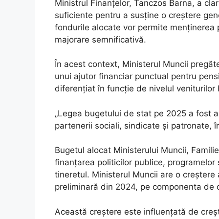
Ministrul Finanțelor, Tanczos Barna, a cla
suficiente pentru a susține o creștere gener
fondurile alocate vor permite menținerea pl
majorare semnificativă.
În acest context, Ministerul Muncii pregă
unui ajutor financiar punctual pentru pension
diferențiat în funcție de nivelul veniturilor 
„Legea bugetului de stat pe 2025 a fost ad
partenerii sociali, sindicate şi patronate, î
Bugetul alocat Ministerului Muncii, Familiei
finanţarea politicilor publice, programelor 
tineretul. Ministerul Muncii are o creştere
preliminară din 2024, pe componenta de c
Această creştere este influenţată de creş