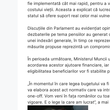
fie implementată cât mai rapid, pentru a ve
costului vieții. Aceasta a explicat că lucre
statul să ofere suport real celor mai vulner
Discuțiile din Parlament au evidențiat opini
dezbaterile pe tema pensiilor au generat di
unei indexări generale, în timp ce reprezen
măsurile propuse reprezintă un compromis 
În perioada următoare, Ministerul Muncii 
acordarea acestor ajutoare financiare, iar
eligibilitatea beneficiarilor vor fi stabilite 
„În momentul în care legea bugetului va fi 
va elabora acest act normativ care va intra
one-off. Vom veni în fața românilor cu toa
vigoare. E o lege la care am lucrat”, a m