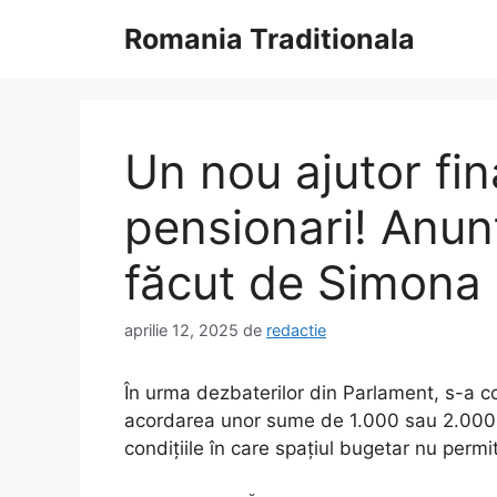
Sari
Romania Traditionala
la
conținut
Un nou ajutor fi
pensionari! Anun
făcut de Simona
aprilie 12, 2025
de
redactie
În urma dezbaterilor din Parlament, s-a co
acordarea unor sume de 1.000 sau 2.000 d
condițiile în care spațiul bugetar nu perm