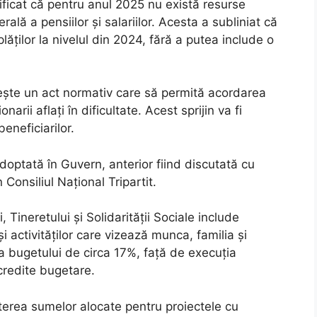
rificat că pentru anul 2025 nu există resurse
ală a pensiilor și salariilor. Acesta a subliniat că
ăților la nivelul din 2024, fără a putea include o
tește un act normativ care să permită acordarea
arii aflați în dificultate. Acest sprijin va fi
beneficiarilor.
optată în Guvern, anterior fiind discutată cu
n Consiliul Naţional Tripartit.
, Tineretului şi Solidarităţii Sociale include
şi activităţilor care vizează munca, familia şi
 a bugetului de circa 17%, faţă de execuţia
redite bugetare.
terea sumelor alocate pentru proiectele cu