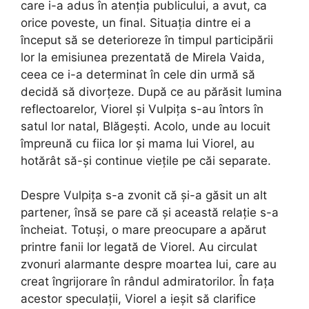
care i-a adus în atenția publicului, a avut, ca
orice poveste, un final. Situația dintre ei a
început să se deterioreze în timpul participării
lor la emisiunea prezentată de Mirela Vaida,
ceea ce i-a determinat în cele din urmă să
decidă să divorțeze. După ce au părăsit lumina
reflectoarelor, Viorel și Vulpița s-au întors în
satul lor natal, Blăgești. Acolo, unde au locuit
împreună cu fiica lor și mama lui Viorel, au
hotărât să-și continue viețile pe căi separate.
Despre Vulpița s-a zvonit că și-a găsit un alt
partener, însă se pare că și această relație s-a
încheiat. Totuși, o mare preocupare a apărut
printre fanii lor legată de Viorel. Au circulat
zvonuri alarmante despre moartea lui, care au
creat îngrijorare în rândul admiratorilor. În fața
acestor speculații, Viorel a ieșit să clarifice