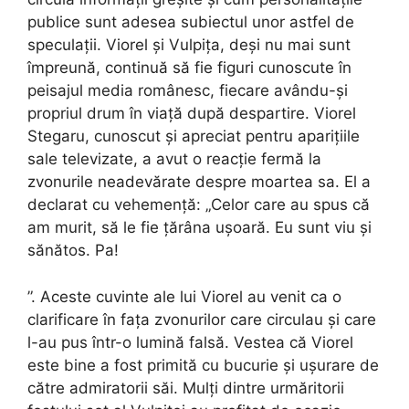
publice sunt adesea subiectul unor astfel de
speculații. Viorel și Vulpița, deși nu mai sunt
împreună, continuă să fie figuri cunoscute în
peisajul media românesc, fiecare avându-și
propriul drum în viață după despartire. Viorel
Stegaru, cunoscut și apreciat pentru aparițiile
sale televizate, a avut o reacție fermă la
zvonurile neadevărate despre moartea sa. El a
declarat cu vehemență: „Celor care au spus că
am murit, să le fie țărâna ușoară. Eu sunt viu și
sănătos. Pa!
”. Aceste cuvinte ale lui Viorel au venit ca o
clarificare în fața zvonurilor care circulau și care
l-au pus într-o lumină falsă. Vestea că Viorel
este bine a fost primită cu bucurie și ușurare de
către admiratorii săi. Mulți dintre urmăritorii