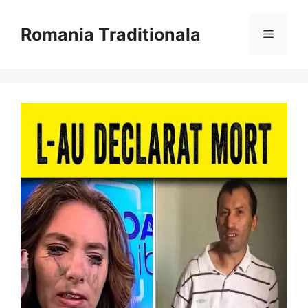
Sari
la
Romania Traditionala
Meniu
conținut