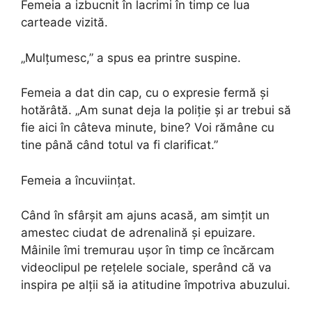
Femeia a izbucnit în lacrimi în timp ce lua
carteade vizită.
„Mulțumesc,” a spus ea printre suspine.
Femeia a dat din cap, cu o expresie fermă și
hotărâtă. „Am sunat deja la poliție și ar trebui să
fie aici în câteva minute, bine? Voi rămâne cu
tine până când totul va fi clarificat.”
Femeia a încuviințat.
Când în sfârșit am ajuns acasă, am simțit un
amestec ciudat de adrenalină și epuizare.
Mâinile îmi tremurau ușor în timp ce încărcam
videoclipul pe rețelele sociale, sperând că va
inspira pe alții să ia atitudine împotriva abuzului.