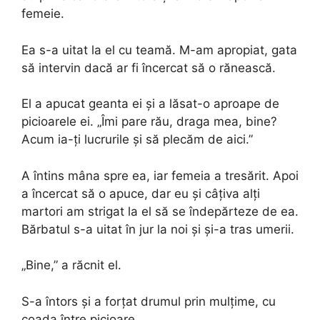
femeie.
Ea s-a uitat la el cu teamă. M-am apropiat, gata
să intervin dacă ar fi încercat să o rănească.
El a apucat geanta ei și a lăsat-o aproape de
picioarele ei. „Îmi pare rău, draga mea, bine?
Acum ia-ți lucrurile și să plecăm de aici.”
A întins mâna spre ea, iar femeia a tresărit. Apoi
a încercat să o apuce, dar eu și câțiva alți
martori am strigat la el să se îndepărteze de ea.
Bărbatul s-a uitat în jur la noi și și-a tras umerii.
„Bine,” a răcnit el.
S-a întors și a forțat drumul prin mulțime, cu
coada între picioare.