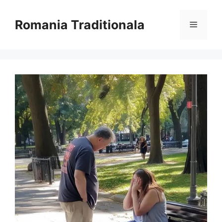
Sari
la
Romania Traditionala
Meniu
conținut