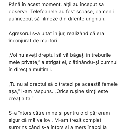
Până în acest moment, alții au început să
observe. Telefoanele au fost scoase, oamenii
au început să filmeze din diferite unghiuri.
Agresorul s-a uitat în jur, realizând că era
înconjurat de martori.
„Voi nu aveți dreptul să vă băgați în treburile
mele private,” a strigat el, clătinându-și pumnul
în direcția mulțimii.
„Tu nu ai dreptul să o tratezi pe această femeie
așa,” i-am răspuns. „Orice rușine simți este
creația ta.”
S-a întors către mine și pentru o clipă; eram
sigur că mă va lovi. M-am trezit complet
surprins când s-a întors și a mers înapoi la