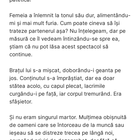
Femeia a înlemnit la tonul său dur, alimentându-
mi și mai mult furia. Cum poate cineva să își
trateze partenerul așa? Nu înțelegeam, dar pe
măsură ce îl vedeam întinzându-se spre ea,
știam că nu pot lăsa acest spectacol să
continue.
Brațul lui s-a mișcat, doborându-i geanta pe
jos. Conținutul s-a împrăștiat, dar ea doar
stătea acolo, cu capul plecat, lacrimile
curgându-i pe față, iar corpul tremurând. Era
sfâșietor.
Și nu eram singurul martor. Mulțimea obișnuită
de oameni care se întorceau de la muncă sau
ieșeau să se distreze trecea pe lângă noi,