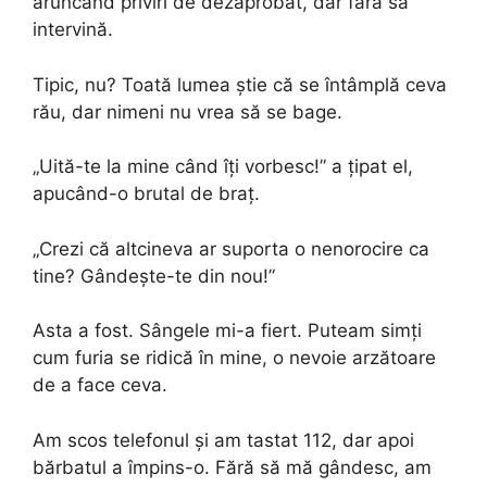
aruncând priviri de dezaprobat, dar fără să
intervină.
Tipic, nu? Toată lumea știe că se întâmplă ceva
rău, dar nimeni nu vrea să se bage.
„Uită-te la mine când îți vorbesc!” a țipat el,
apucând-o brutal de braț.
„Crezi că altcineva ar suporta o nenorocire ca
tine? Gândește-te din nou!”
Asta a fost. Sângele mi-a fiert. Puteam simți
cum furia se ridică în mine, o nevoie arzătoare
de a face ceva.
Am scos telefonul și am tastat 112, dar apoi
bărbatul a împins-o. Fără să mă gândesc, am