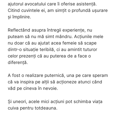
ajutorul avocatului care îi oferise asistență.
Citind cuvintele ei, am simțit o profundă ușurare
și împlinire.
Reflectând asupra întregii experiențe, nu
puteam să nu mă simt mândru. Acțiunile mele
nu doar că au ajutat acea femeie să scape
dintr-o situație teribilă, ci au amintit tuturor
celor prezenți că au puterea de a face o
diferență.
A fost o realizare puternică, una pe care speram
că va inspira pe alții să acționeze atunci când
văd pe cineva în nevoie.
Și uneori, acele mici acțiuni pot schimba viața
cuiva pentru totdeauna.