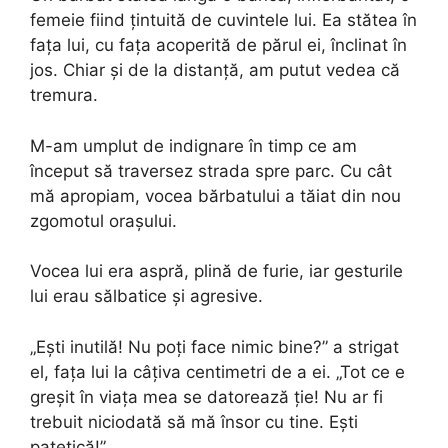
femeie fiind țintuită de cuvintele lui. Ea stătea în
fața lui, cu fața acoperită de părul ei, înclinat în
jos. Chiar și de la distanță, am putut vedea că
tremura.
M-am umplut de indignare în timp ce am
început să traversez strada spre parc. Cu cât
mă apropiam, vocea bărbatului a tăiat din nou
zgomotul orașului.
Vocea lui era aspră, plină de furie, iar gesturile
lui erau sălbatice și agresive.
„Ești inutilă! Nu poți face nimic bine?” a strigat
el, fața lui la câțiva centimetri de a ei. „Tot ce e
greșit în viața mea se datorează ție! Nu ar fi
trebuit niciodată să mă însor cu tine. Ești
patetică!”