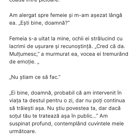
Am alergat spre femeie și m-am așezat lângă
ea. „Ești bine, doamnă?”
Femeia s-a uitat la mine, ochii ei strălucind cu
lacrimi de ușurare și recunoștință. „Cred că da.
Mulțumesc,” a murmurat ea, vocea ei tremurând
de emoție. „
„Nu știam ce să fac.”
„Ei bine, doamnă, probabil că am intervenit în
viața ta destul pentru o zi, dar nu poți continua
să trăiești așa. Nu știu povestea ta, dar dacă
soțul tău te tratează așa în public…” Am
suspinat profund, contemplând cuvintele mele
următoare.