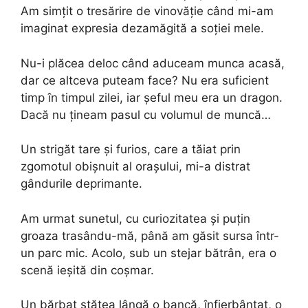
Am simțit o tresărire de vinovăție când mi-am
imaginat expresia dezamăgită a soției mele.
Nu-i plăcea deloc când aduceam munca acasă,
dar ce altceva puteam face? Nu era suficient
timp în timpul zilei, iar șeful meu era un dragon.
Dacă nu țineam pasul cu volumul de muncă…
Un strigăt tare și furios, care a tăiat prin
zgomotul obișnuit al orașului, mi-a distrat
gândurile deprimante.
Am urmat sunetul, cu curiozitatea și puțin
groaza trasându-mă, până am găsit sursa într-
un parc mic. Acolo, sub un stejar bătrân, era o
scenă ieșită din coșmar.
Un bărbat stătea lângă o bancă, înfierbântat, o