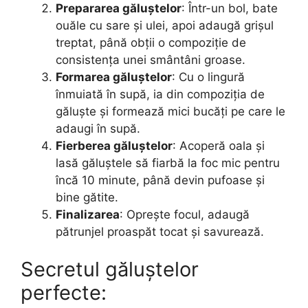
Prepararea găluștelor
: Într-un bol, bate
ouăle cu sare și ulei, apoi adaugă grișul
treptat, până obții o compoziție de
consistența unei smântâni groase.
Formarea găluștelor
: Cu o lingură
înmuiată în supă, ia din compoziția de
găluște și formează mici bucăți pe care le
adaugi în supă.
Fierberea găluștelor
: Acoperă oala și
lasă găluștele să fiarbă la foc mic pentru
încă 10 minute, până devin pufoase și
bine gătite.
Finalizarea
: Oprește focul, adaugă
pătrunjel proaspăt tocat și savurează.
Secretul găluștelor
perfecte: