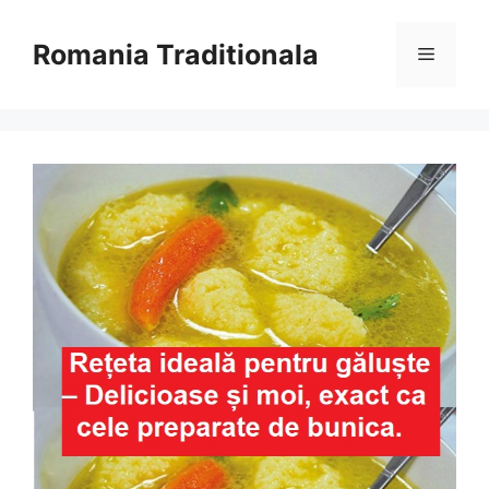
Sari
la
Romania Traditionala
Meniu
conținut